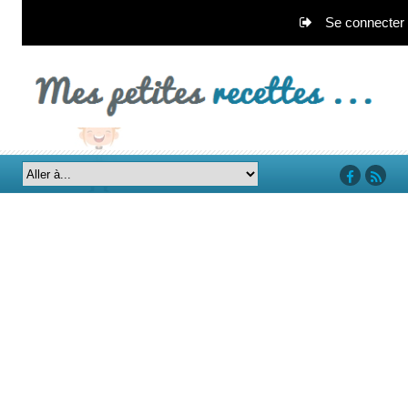
Se connecter
‘facebook’
‘rss’