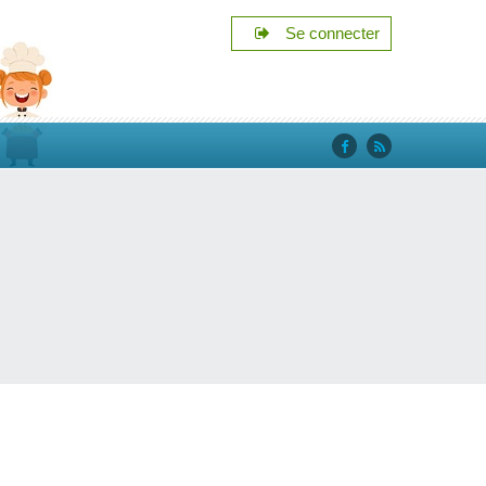
Se connecter
‘facebook’
‘rss’