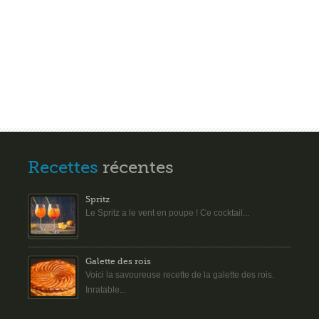
Recettes
récentes
Spritz
Le Spritz a le vent en poupe ! Ce cocktail...
Galette des rois
Voici la savoureuse recette de la galette des rois.
Inratable...