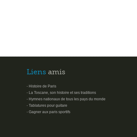
Liens
amis
- Histoire de Paris
- La Toscane, son histoire et ses traditions
- Hymnes nationaux de tous les pays du monde
- Tablatures pour guitare
- Gagner aux paris sportifs