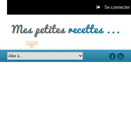
Se connecter
‘facebook’
‘rss’