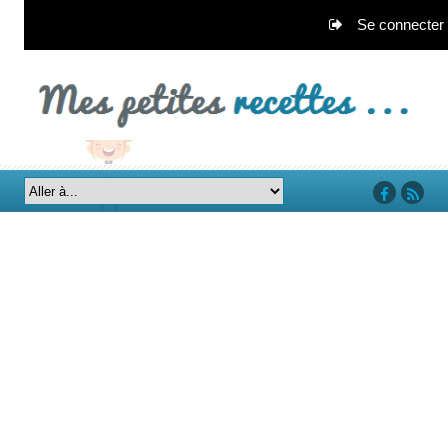
Se connecter
‘facebook’
‘rss’