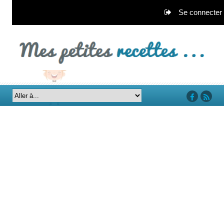
Se connecter
‘facebook’
‘rss’