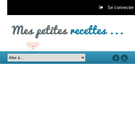
Se connecter
‘facebook’
‘rss’