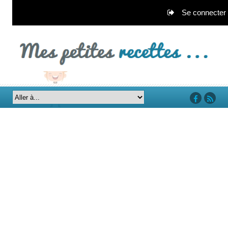
Se connecter
‘facebook’
‘rss’