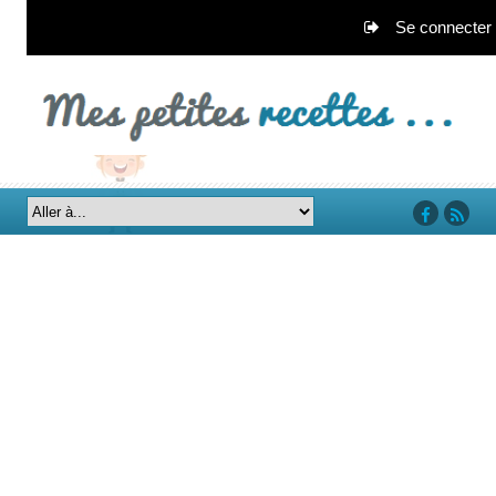
Se connecter
‘facebook’
‘rss’