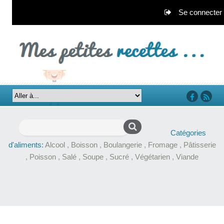
Se connecter
‘facebook’
‘rss’
Rechercher :
Catégories
d'aliments:
Alcool
,
Boisson
,
Boulangerie
,
Fromage
,
Pâtisserie
,
Poisson
,
Salé
,
Soupe
,
Sucré
,
Végétarien
,
Viande