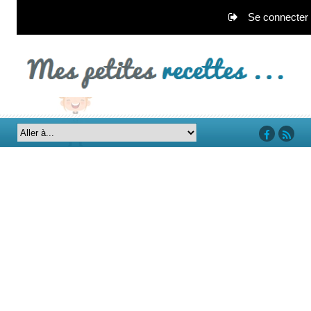
Se connecter
‘facebook’
‘rss’