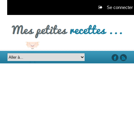
Se connecter
‘facebook’
‘rss’