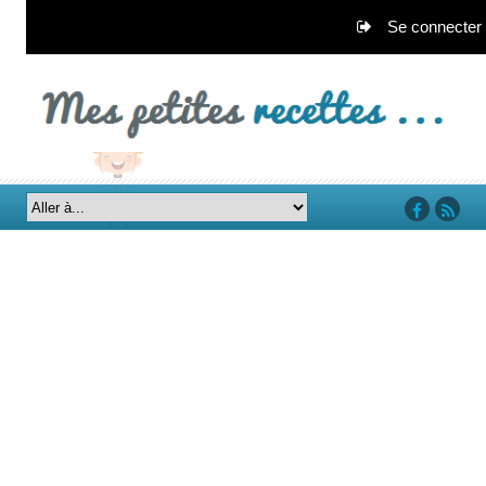
Se connecter
‘facebook’
‘rss’