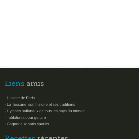
Liens
amis
- Histoire de Paris
- La Toscane, son histoire et ses traditions
- Hymnes nationaux de tous les pays du monde
- Tablatures pour guitare
- Gagner aux paris sportifs
Recettes
récentes