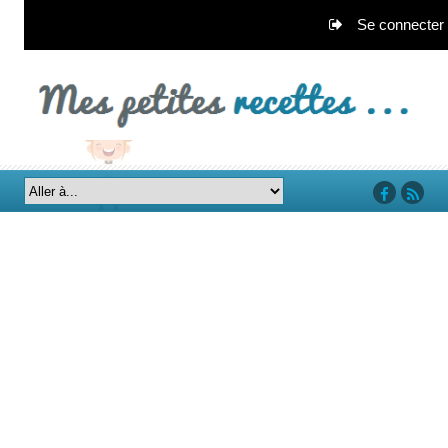
Se connecter
‘facebook’
‘rss’