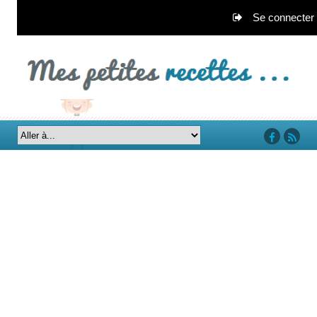
Se connecter
‘facebook’
‘rss’