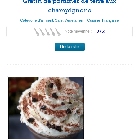
Gratin de pommes de terre aux
champignons
Catégorie d'aliment:
Salé
,
Végétarien
Cuisine:
Française
Note moyenne :
(0 /
5
)
Lire la suite