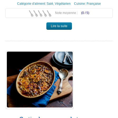
Catégorie d'aliment:
Salé
,
Végétarien
Cuisine:
Française
Note moyenne :
(0 /
5
)
Lire la suite