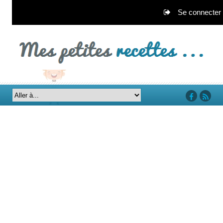
Se connecter
‘facebook’
‘rss’