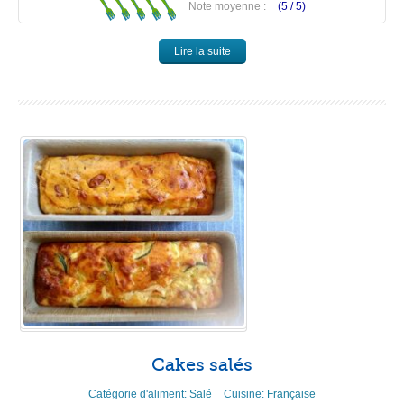
Note moyenne :
(5 /
5
)
Lire la suite
Cakes salés
Catégorie d'aliment:
Salé
Cuisine:
Française