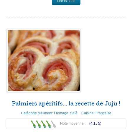
Lire la suite
Palmiers apéritifs… la recette de Juju !
Catégorie d'aliment:
Fromage
,
Salé
Cuisine:
Française
Note moyenne :
(4.1 /
5
)