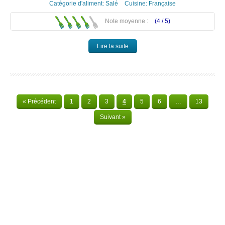
Catégorie d'aliment:
Salé
Cuisine:
Française
Note moyenne :
(4 /
5
)
Lire la suite
« Précédent
1
2
3
4
5
6
…
13
Suivant »