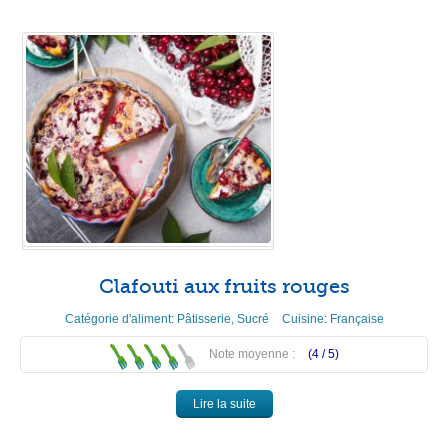
Clafouti aux fruits rouges
Catégorie d'aliment:
Pâtisserie
,
Sucré
Cuisine:
Française
Note moyenne :
(4 /
5
)
Lire la suite