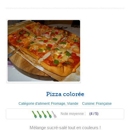
Pizza colorée
Catégorie d'aliment:
Fromage
,
Viande
Cuisine:
Française
Note moyenne :
(4 /
5
)
Mélange sucré-salé tout en couleurs !