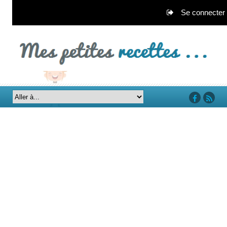
Se connecter
‘facebook’
‘rss’