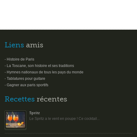
Liens
amis
- Histoire de Paris
- La Toscane, son histoire et ses traditions
- Hymnes nationaux de tous les pays du monde
- Tablatures pour guitare
- Gagner aux paris sportifs
Recettes
récentes
Spritz
Le Spritz a le vent en poupe ! Ce cocktail...