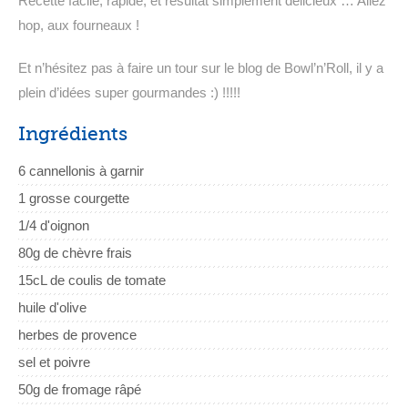
Recette facile, rapide, et résultat simplement délicieux … Allez
hop, aux fourneaux !
Et n’hésitez pas à faire un tour sur le blog de Bowl’n’Roll, il y a
plein d’idées super gourmandes :) !!!!!
Ingrédients
6 cannellonis à garnir
1 grosse courgette
1/4 d'oignon
80g de chèvre frais
15cL de coulis de tomate
huile d'olive
herbes de provence
sel et poivre
50g de fromage râpé