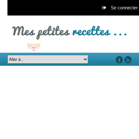
Se connecter
‘facebook’
‘rss’