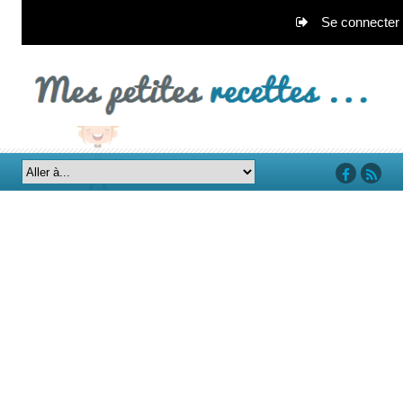
Se connecter
‘facebook’
‘rss’