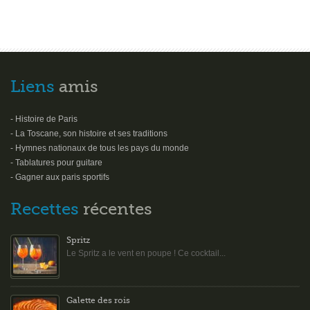
Liens
amis
- Histoire de Paris
- La Toscane, son histoire et ses traditions
- Hymnes nationaux de tous les pays du monde
- Tablatures pour guitare
- Gagner aux paris sportifs
Recettes
récentes
Spritz
Le Spritz a le vent en poupe ! Ce cocktail...
Galette des rois