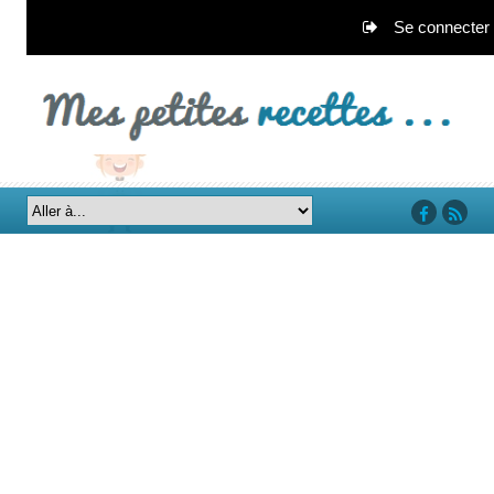
Se connecter
‘facebook’
‘rss’