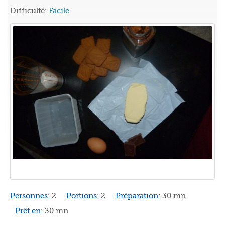
Difficulté:
Facile
Personnes:
2
Portions:
2
Préparation:
30 mn
Prêt en:
30 mn