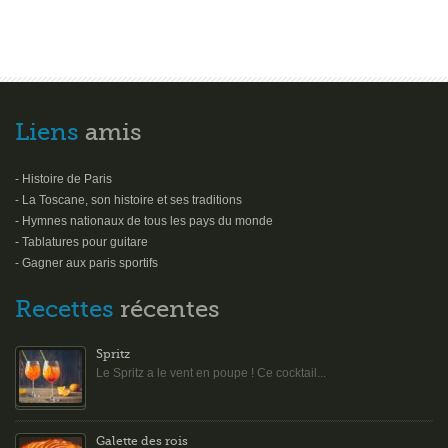
Liens
amis
- Histoire de Paris
- La Toscane, son histoire et ses traditions
- Hymnes nationaux de tous les pays du monde
- Tablatures pour guitare
- Gagner aux paris sportifs
Recettes
récentes
Spritz
Le Spritz a le vent en poupe ! Ce cocktail...
Galette des rois