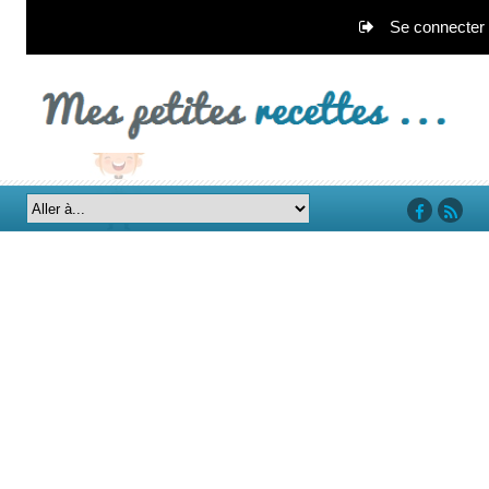
Se connecter
‘facebook’
‘rss’