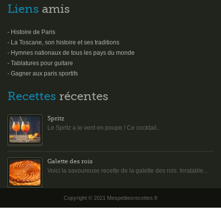
Liens
amis
- Histoire de Paris
- La Toscane, son histoire et ses traditions
- Hymnes nationaux de tous les pays du monde
- Tablatures pour guitare
- Gagner aux paris sportifs
Recettes
récentes
Spritz
Le Spritz a le vent en poupe ! Ce cocktail...
Galette des rois
Voici la savoureuse recette de la galette des rois. Inratable...
Copyright © 2021 Mespetitesrecettes.fr