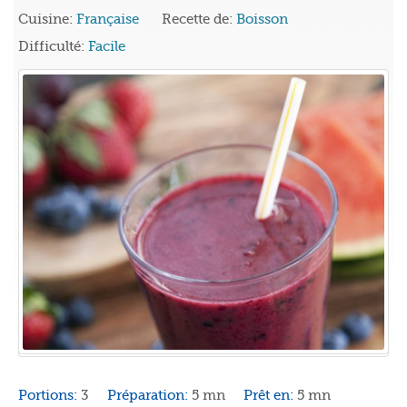
Cuisine:
Française
Recette de:
Boisson
Difficulté:
Facile
Portions:
3
Préparation:
5 mn
Prêt en:
5 mn