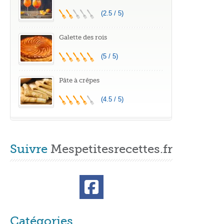
(2.5 / 5)
Galette des rois
(5 / 5)
Pâte à crêpes
(4.5 / 5)
Suivre
Mespetitesrecettes.fr
Catégories