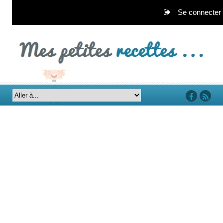
Se connecter
‘facebook’
‘rss’