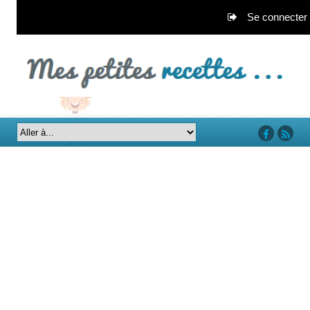
Se connecter
‘facebook’
‘rss’