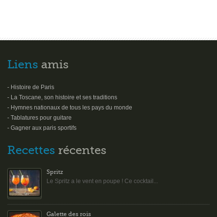
Liens
amis
- Histoire de Paris
- La Toscane, son histoire et ses traditions
- Hymnes nationaux de tous les pays du monde
- Tablatures pour guitare
- Gagner aux paris sportifs
Recettes
récentes
Spritz
Le Spritz a le vent en poupe ! Ce cocktail...
Galette des rois