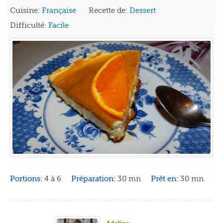
Cuisine:
Française
Recette de:
Dessert
Difficulté:
Facile
Portions:
4 à 6
Préparation:
30 mn
Prêt en:
30 mn