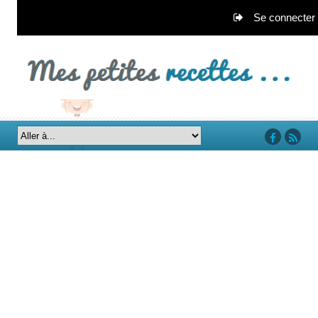
Se connecter
‘facebook’
‘rss’