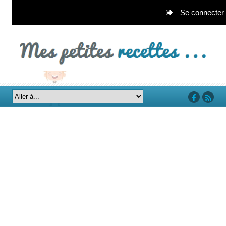
Se connecter
‘facebook’
‘rss’