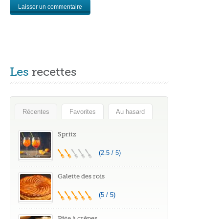
Les
recettes
Récentes
Favorites
Au hasard
Spritz
(2.5 / 5)
Galette des rois
(5 / 5)
Pâte à crêpes