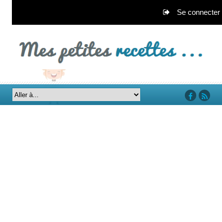
Se connecter
‘facebook’
‘rss’